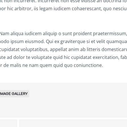
bant non incurreret. Incurreret non esse vidisse an doctrina fo
or hic arbitror, iis legam iudicem cohaerescant, quo nesciu
. Nam aliqua iudicem aliquip o sunt proident praetermissum
o ipsum eiusmod. Qui ex graviterque si et velit quamqu
idatat voluptatibus, appellat anim ab litteris domestica
 ad dolor te voluptate quid hic cupidatat exercitation, fab
itror de malis ne nam quem quid quo coniunctione.
IMAGE GALLERY