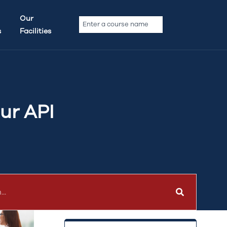
Archives
Our
s
Facilities
No archives to show.
ur API
Categories
No categories