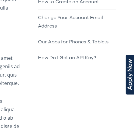
How to Create an Account
ulla
Change Your Account Email
Address
Our Apps for Phones & Tablets
How Do I Get an API Key?
t amet
Apply Now
geniis ad
ur, quis
iterque.
si
 aliqua.
d o ab
idisse de