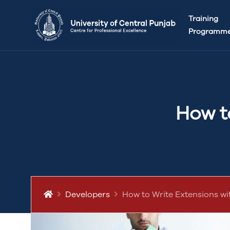
Training
Programm
How t
Developers
How to Write Extensions wi