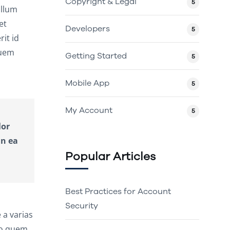
Copyright & Legal
5
illum
et
Developers
5
it id
quem
Getting Started
5
Mobile App
5
My Account
5
lor
in ea
Popular Articles
Best Practices for Account
Security
 a varias
uo quem