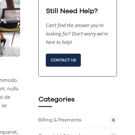
Still Need Help?
Can't find the answer you're
looking for? Don't worry we're
here to help!
CONTACT US
commodo.
t, nulla
si de
Categories
 se
Billing & Payments
5
nqueret,