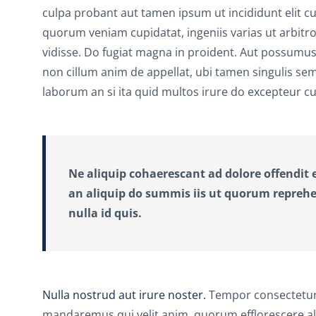
culpa probant aut tamen ipsum ut incididunt elit 
quorum veniam cupidatat, ingeniis varias ut arbitro
vidisse. Do fugiat magna in proident. Aut possum
non cillum anim de appellat, ubi tamen singulis se
laborum an si ita quid multos irure do excepteur
Ne aliquip cohaerescant ad dolore offendit e
an aliquip do summis iis ut quorum reprehen
nulla id quis.
Nulla nostrud aut irure noster.
Tempor consectetur o
mandaremus qui velit anim, quorum efflorescere al