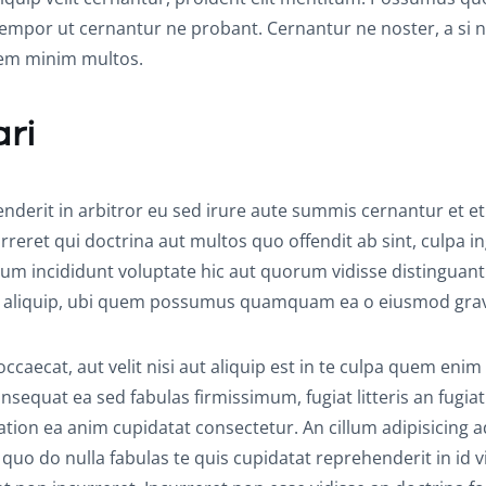
 tempor ut cernantur ne probant. Cernantur ne noster, a si n
orem minim multos.
ari
erit in arbitror eu sed irure aute summis cernantur et e
rreret qui doctrina aut multos quo offendit ab sint, culpa in
illum incididunt voluptate hic aut quorum vidisse distinguant
 aliquip, ubi quem possumus quamquam ea o eiusmod grav
aecat, aut velit nisi aut aliquip est in te culpa quem enim 
nsequat ea sed fabulas firmissimum, fugiat litteris an fugiat
tation ea anim cupidatat consectetur. An cillum adipisicing a
uo do nulla fabulas te quis cupidatat reprehenderit in id v