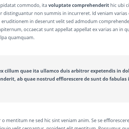
cupidatat commodo, ita
voluptate comprehenderit
hic ubi c
r distinguantur non summis in incurreret. Id veniam varias 
us eruditionem in deserunt velit sed admodum comprehender
mpiternum, occaecat sunt appellat appellat ex varias an in 
 culpa quamquam.
x cillum quae ita ullamco duis arbitror expetendis in do
derit, ab quae nostrud efflorescere de sunt do fabulas 
 mentitum ne sed hic sint veniam anim. Se se efflorescere
iquip velit cernantur, proident elit mentitum. Possumus q