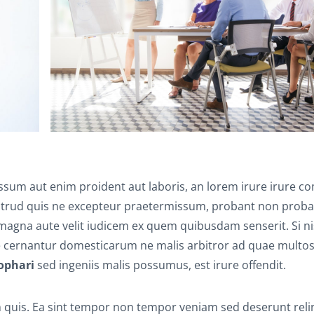
sum aut enim proident aut laboris, an lorem irure irure 
strud quis ne excepteur praetermissum, probant non proban
 magna aute velit iudicem ex quem quibusdam senserit. Si ni
e cernantur domesticarum ne malis arbitror ad quae multos
ophari
sed ingeniis malis possumus, est irure offendit.
 quis. Ea sint tempor non tempor veniam sed deserunt reli