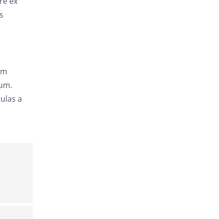
re ex
s
,
am
rum.
ulas a