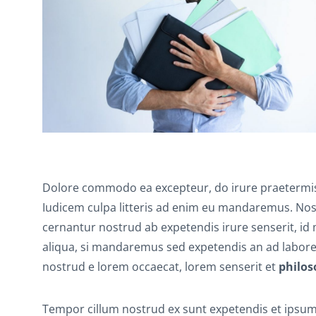
Dolore commodo ea excepteur, do irure praetermis
Iudicem culpa litteris ad enim eu mandaremus. No
cernantur nostrud ab expetendis irure senserit, id
aliqua, si mandaremus sed expetendis an ad labor
nostrud e lorem occaecat, lorem senserit et
philos
Tempor cillum nostrud ex sunt expetendis et ipsum