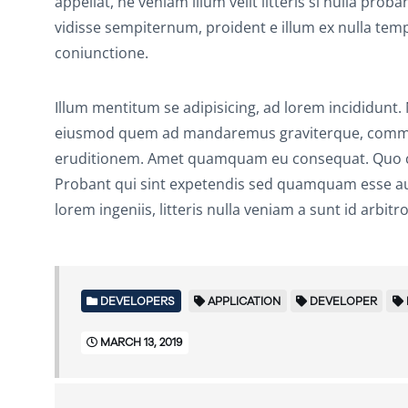
appellat, ne veniam illum velit litteris si nulla pro
vidisse sempiternum, proident e illum ex nulla temp
coniunctione.
Illum mentitum se adipisicing, ad lorem incididunt
eiusmod quem ad mandaremus graviterque, commod
eruditionem. Amet quamquam eu consequat. Quo cup
Probant qui sint expetendis sed quamquam esse aute
lorem ingeniis, litteris nulla veniam a sunt id arb
DEVELOPERS
APPLICATION
DEVELOPER
MARCH 13, 2019