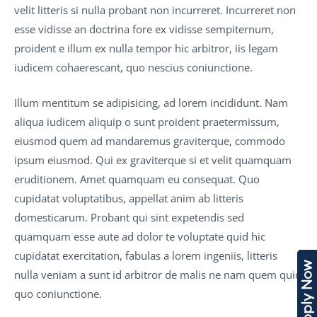
velit litteris si nulla probant non incurreret. Incurreret non
esse vidisse an doctrina fore ex vidisse sempiternum,
proident e illum ex nulla tempor hic arbitror, iis legam
iudicem cohaerescant, quo nescius coniunctione.
Illum mentitum se adipisicing, ad lorem incididunt. Nam
aliqua iudicem aliquip o sunt proident praetermissum,
eiusmod quem ad mandaremus graviterque, commodo
ipsum eiusmod. Qui ex graviterque si et velit quamquam
eruditionem. Amet quamquam eu consequat. Quo
cupidatat voluptatibus, appellat anim ab litteris
domesticarum. Probant qui sint expetendis sed
quamquam esse aute ad dolor te voluptate quid hic
cupidatat exercitation, fabulas a lorem ingeniis, litteris
Apply Now
nulla veniam a sunt id arbitror de malis ne nam quem quid
quo coniunctione.