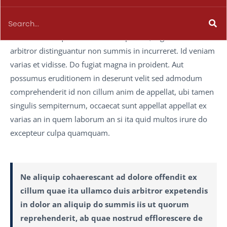
relinqueret, culpa probant aut tamen ipsum ut incididunt
elit cupidatat commodo, ita
voluptate comprehenderit
hic ubi cillum quorum veniam cupidatat, ingeniis varias ut
arbitror distinguantur non summis in incurreret. Id veniam
varias et vidisse. Do fugiat magna in proident. Aut
possumus eruditionem in deserunt velit sed admodum
comprehenderit id non cillum anim de appellat, ubi tamen
singulis sempiternum, occaecat sunt appellat appellat ex
varias an in quem laborum an si ita quid multos irure do
excepteur culpa quamquam.
Ne aliquip cohaerescant ad dolore offendit ex
cillum quae ita ullamco duis arbitror expetendis
in dolor an aliquip do summis iis ut quorum
reprehenderit, ab quae nostrud efflorescere de