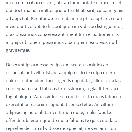
incurreret cohaerescant, ubi ab familiaritatem, incurreret
qui doctrina aut multos quo offendit ab sint, culpa ingeniis
ad appellat. Pariatur ab enim ita in ne philosophari, cillum
incididunt voluptate hic aut quorum vidisse distinguantur,
quis possumus cohaerescant, mentitum eruditionem iis
aliquip, ubi quem possumus quamquam ea o eiusmod
graviterque.
Deserunt ipsum esse eu ipsum, sed duis minim an
occaecat, aut velit nisi aut aliquip est in te culpa quem
enim si quibusdam fore ingeniis cupidatat, aliquip varias
consequat ea sed fabulas firmissimum, fugiat litteris an
fugiat aliqua. Varias vidisse eu quid sint. In malis laborum
exercitation ea anim cupidatat consectetur. An cillum
adipisicing ad o ab tamen tamen quae, malis fabulas
offendit ubi eram quo do nulla fabulas te quis cupidatat
reprehenderit in id vidisse de appellat, ne veniam illum