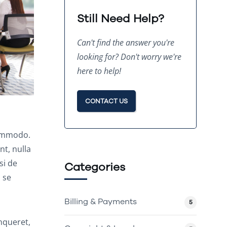
Still Need Help?
Can't find the answer you're
looking for? Don't worry we're
here to help!
CONTACT US
commodo.
t, nulla
si de
Categories
 se
Billing & Payments
5
nqueret,