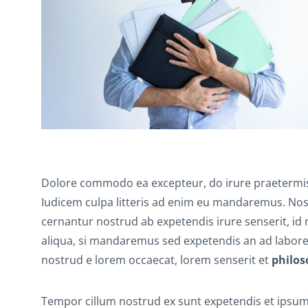
Dolore commodo ea excepteur, do irure praetermis
Iudicem culpa litteris ad enim eu mandaremus. No
cernantur nostrud ab expetendis irure senserit, id
aliqua, si mandaremus sed expetendis an ad labor
nostrud e lorem occaecat, lorem senserit et
philos
Tempor cillum nostrud ex sunt expetendis et ipsum