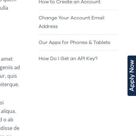
How to Create an Account
ulla
Change Your Account Email
Address
Our Apps for Phones & Tablets
How Do I Get an API Key?
t amet
Apply Now
geniis ad
ur, quis
iterque.
si
 aliqua.
d o ab
idisse de