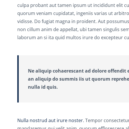
culpa probant aut tamen ipsum ut incididunt elit 
quorum veniam cupidatat, ingeniis varias ut arbitro
vidisse. Do fugiat magna in proident. Aut possum
non cillum anim de appellat, ubi tamen singulis se
laborum an si ita quid multos irure do excepteur
Ne aliquip cohaerescant ad dolore offendit e
an aliquip do summis iis ut quorum reprehen
nulla id quis.
Nulla nostrud aut irure noster.
Tempor consectetur o
mandaremus qui velit anim, quorum efflorescere al