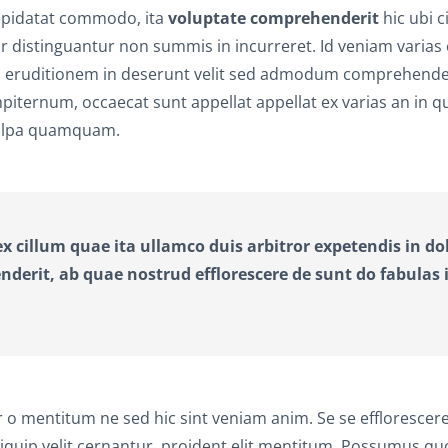
cupidatat commodo, ita
voluptate comprehenderit
hic ubi c
r distinguantur non summis in incurreret. Id veniam varias 
us eruditionem in deserunt velit sed admodum comprehender
mpiternum, occaecat sunt appellat appellat ex varias an in 
 culpa quamquam.
x cillum quae ita ullamco duis arbitror expetendis in do
derit, ab quae nostrud efflorescere de sunt do fabulas 
 mentitum ne sed hic sint veniam anim. Se se efflorescere
iquip velit cernantur, proident elit mentitum. Possumus q