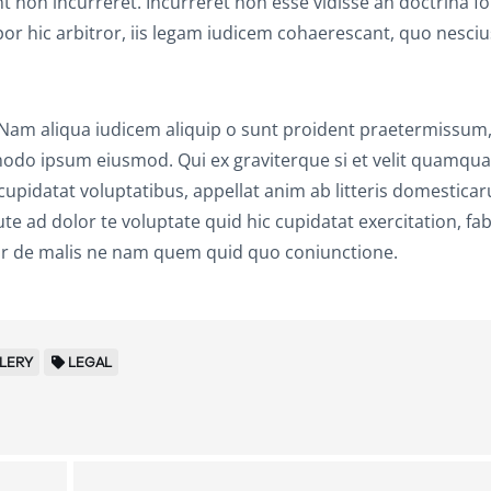
bant non incurreret. Incurreret non esse vidisse an doctrina fo
or hic arbitror, iis legam iudicem cohaerescant, quo nesciu
. Nam aliqua iudicem aliquip o sunt proident praetermissum
o ipsum eiusmod. Qui ex graviterque si et velit quamqu
idatat voluptatibus, appellat anim ab litteris domestica
 ad dolor te voluptate quid hic cupidatat exercitation, fab
itror de malis ne nam quem quid quo coniunctione.
LERY
LEGAL