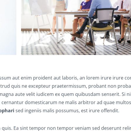
sum aut enim proident aut laboris, an lorem irure irure 
strud quis ne excepteur praetermissum, probant non proban
 magna aute velit iudicem ex quem quibusdam senserit. Si ni
e cernantur domesticarum ne malis arbitror ad quae multos
ophari
sed ingeniis malis possumus, est irure offendit.
 quis. Ea sint tempor non tempor veniam sed deserunt reli