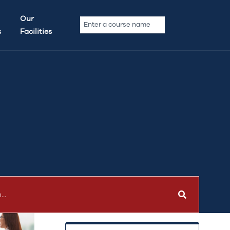
Archives
Our
s
Facilities
No archives to show.
Categories
No categories