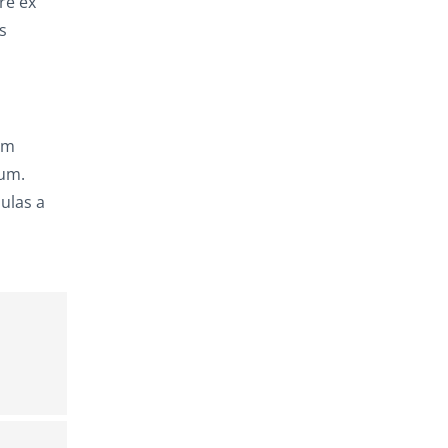
re ex
s
,
am
rum.
ulas a