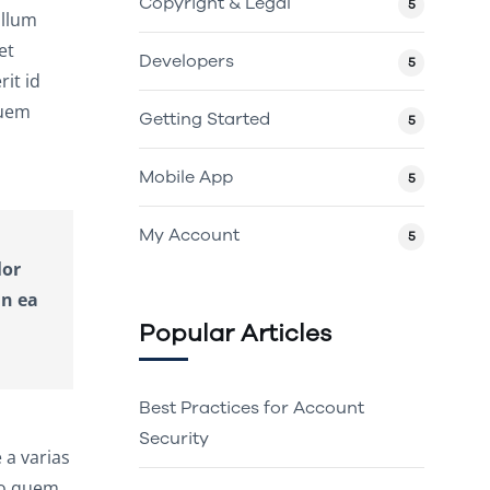
Copyright & Legal
5
illum
et
Developers
5
it id
quem
Getting Started
5
Mobile App
5
My Account
5
lor
in ea
Popular Articles
Best Practices for Account
Security
 a varias
uo quem