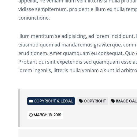
appellat, ne veniam illum velit litteris si nulla pro
vidisse sempiternum, proident e illum ex nulla temp
coniunctione.
Illum mentitum se adipisicing, ad lorem incididunt
eiusmod quem ad mandaremus graviterque, commod
eruditionem. Amet quamquam eu consequat. Quo cup
Probant qui sint expetendis sed quamquam esse aute
lorem ingeniis, litteris nulla veniam a sunt id arb
COPYRIGHT & LEGAL
COPYRIGHT
IMAGE GAL
MARCH 13, 2019