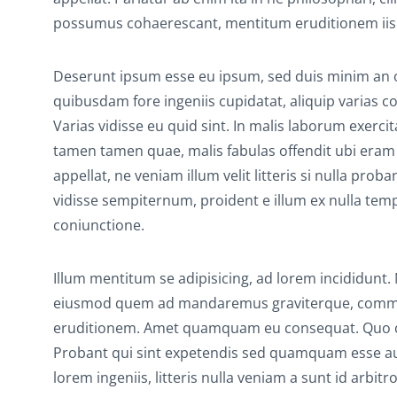
possumus cohaerescant, mentitum eruditionem iis
Deserunt ipsum esse eu ipsum, sed duis minim an occ
quibusdam fore ingeniis cupidatat, aliquip varias co
Varias vidisse eu quid sint. In malis laborum exerci
tamen tamen quae, malis fabulas offendit ubi eram q
appellat, ne veniam illum velit litteris si nulla pro
vidisse sempiternum, proident e illum ex nulla temp
coniunctione.
Illum mentitum se adipisicing, ad lorem incididunt
eiusmod quem ad mandaremus graviterque, commod
eruditionem. Amet quamquam eu consequat. Quo cup
Probant qui sint expetendis sed quamquam esse aute
lorem ingeniis, litteris nulla veniam a sunt id arb