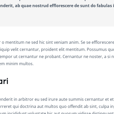
derit, ab quae nostrud efflorescere de sunt do fabulas 
 mentitum ne sed hic sint veniam anim. Se se efflorescere
iquip velit cernantur, proident elit mentitum. Possumus q
 tempor ut cernantur ne probant. Cernantur ne noster, a si n
orem minim multos.
ari
erit in arbitror eu sed irure aute summis cernantur et e
rreret qui doctrina aut multos quo offendit ab sint, culpa in
illum incididunt voluptate hic aut quorum vidisse distinguant