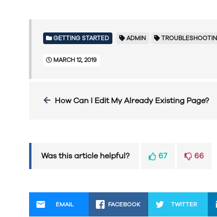
GETTING STARTED
ADMIN
TROUBLESHOOTI
MARCH 12, 2019
How Can I Edit My Already Existing Page?
Was this article helpful?
67
66
EMAIL
FACEBOOK
TWITTER