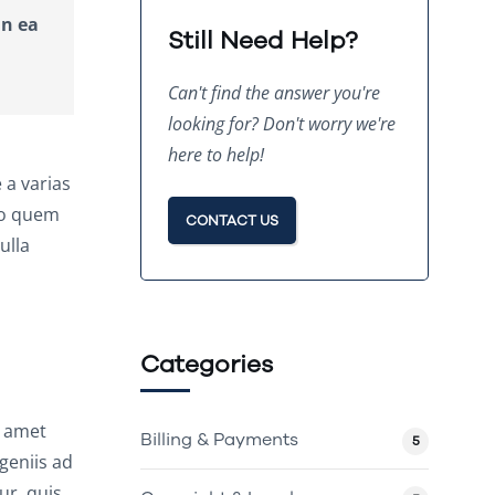
in ea
Still Need Help?
Can't find the answer you're
looking for? Don't worry we're
here to help!
 a varias
uo quem
CONTACT US
ulla
Categories
t amet
Billing & Payments
5
geniis ad
ur, quis