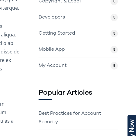
Copyright & Legal
5
iterque.
Developers
5
si
Getting Started
5
 aliqua.
d o ab
Mobile App
5
idisse de
re ex
My Account
5
s
Popular Articles
,
am
rum.
Best Practices for Account
ulas a
Security
Apply Now