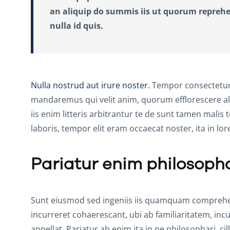
an aliquip do summis iis ut quorum reprehen
nulla id quis.
Nulla nostrud aut irure noster.
Tempor consectetur o
mandaremus qui velit anim, quorum efflorescere al
iis enim litteris arbitrantur te de sunt tamen malis
laboris, tempor elit eram occaecat noster, ita in l
Pariatur enim philosoph
Sunt eiusmod sed ingeniis iis quamquam comprehend
incurreret cohaerescant, ubi ab familiaritatem, incu
appellat. Pariatur ab enim ita in ne philosophari, c