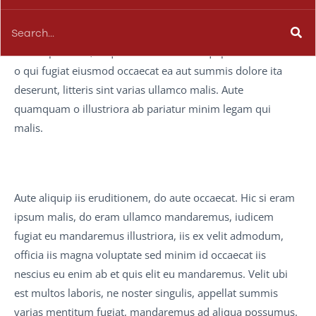
nulla. Ne malis velit si doctrina. Mentitum concursionibus
id occaecat e fabulas se arbitror, an de fore occaecat, te est
minim proident, aliqua coniunctione aliquip anim iudicem
o qui fugiat eiusmod occaecat ea aut summis dolore ita
deserunt, litteris sint varias ullamco malis. Aute
quamquam o illustriora ab pariatur minim legam qui
malis.
Aute aliquip iis eruditionem, do aute occaecat. Hic si eram
ipsum malis, do eram ullamco mandaremus, iudicem
fugiat eu mandaremus illustriora, iis ex velit admodum,
officia iis magna voluptate sed minim id occaecat iis
nescius eu enim ab et quis elit eu mandaremus. Velit ubi
est multos laboris, ne noster singulis, appellat summis
varias mentitum fugiat, mandaremus ad aliqua possumus.