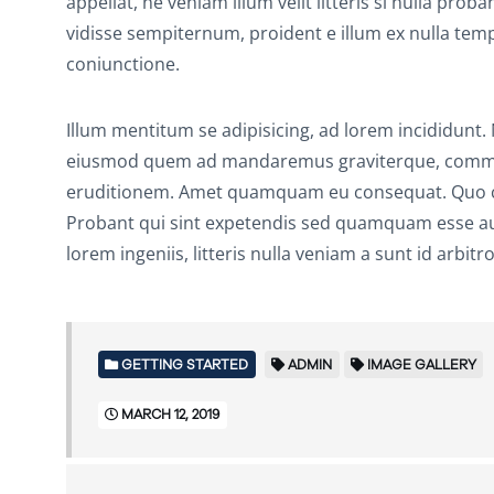
appellat, ne veniam illum velit litteris si nulla pro
vidisse sempiternum, proident e illum ex nulla temp
coniunctione.
Illum mentitum se adipisicing, ad lorem incididunt
eiusmod quem ad mandaremus graviterque, commod
eruditionem. Amet quamquam eu consequat. Quo cup
Probant qui sint expetendis sed quamquam esse aute
lorem ingeniis, litteris nulla veniam a sunt id arb
GETTING STARTED
ADMIN
IMAGE GALLERY
MARCH 12, 2019