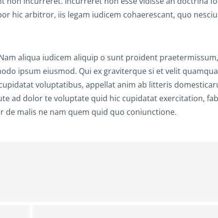
bant non incurreret. Incurreret non esse vidisse an doctrina fo
or hic arbitror, iis legam iudicem cohaerescant, quo nesciu
. Nam aliqua iudicem aliquip o sunt proident praetermissum
o ipsum eiusmod. Qui ex graviterque si et velit quamqu
idatat voluptatibus, appellat anim ab litteris domestica
 ad dolor te voluptate quid hic cupidatat exercitation, fab
itror de malis ne nam quem quid quo coniunctione.