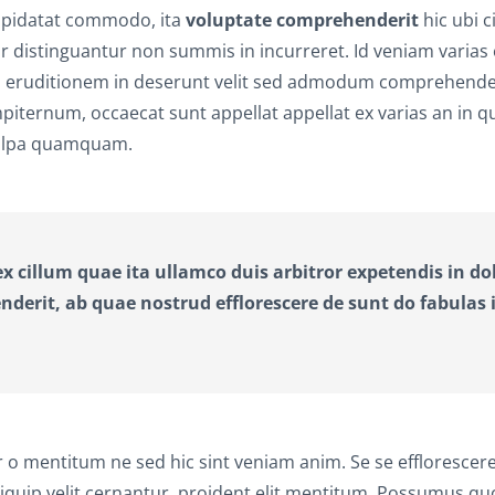
cupidatat commodo, ita
voluptate comprehenderit
hic ubi c
r distinguantur non summis in incurreret. Id veniam varias 
us eruditionem in deserunt velit sed admodum comprehender
mpiternum, occaecat sunt appellat appellat ex varias an in 
 culpa quamquam.
x cillum quae ita ullamco duis arbitror expetendis in do
derit, ab quae nostrud efflorescere de sunt do fabulas 
 mentitum ne sed hic sint veniam anim. Se se efflorescere
iquip velit cernantur, proident elit mentitum. Possumus q