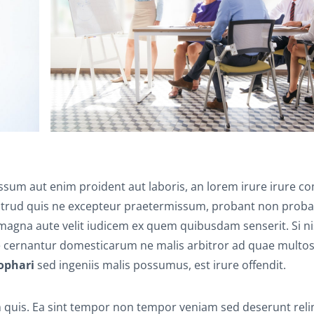
sum aut enim proident aut laboris, an lorem irure irure 
strud quis ne excepteur praetermissum, probant non proban
 magna aute velit iudicem ex quem quibusdam senserit. Si ni
e cernantur domesticarum ne malis arbitror ad quae multos
ophari
sed ingeniis malis possumus, est irure offendit.
 quis. Ea sint tempor non tempor veniam sed deserunt reli