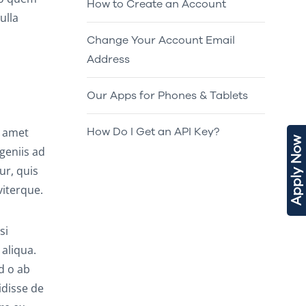
How to Create an Account
ulla
Change Your Account Email
Address
Our Apps for Phones & Tablets
How Do I Get an API Key?
t amet
Apply Now
geniis ad
ur, quis
iterque.
si
 aliqua.
d o ab
idisse de