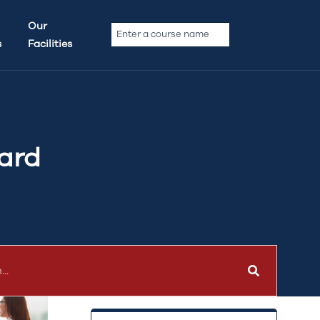
Archives
Our
s
Facilities
No archives to show.
ard
Categories
No categories