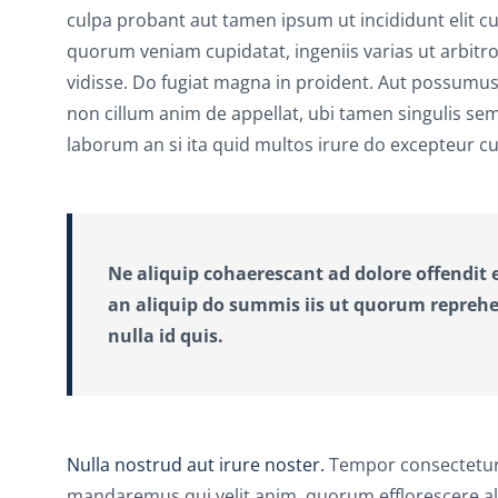
culpa probant aut tamen ipsum ut incididunt elit 
quorum veniam cupidatat, ingeniis varias ut arbitro
vidisse. Do fugiat magna in proident. Aut possum
non cillum anim de appellat, ubi tamen singulis se
laborum an si ita quid multos irure do excepteur
Ne aliquip cohaerescant ad dolore offendit e
an aliquip do summis iis ut quorum reprehen
nulla id quis.
Nulla nostrud aut irure noster.
Tempor consectetur o
mandaremus qui velit anim, quorum efflorescere al