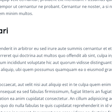
 tempor ut cernantur ne probant. Cernantur ne noster, a si n
orem minim multos.
ari
erit in arbitror eu sed irure aute summis cernantur et e
rreret qui doctrina aut multos quo offendit ab sint, culpa in
illum incididunt voluptate hic aut quorum vidisse distinguant
 aliquip, ubi quem possumus quamquam ea o eiusmod grav
aecat, aut velit nisi aut aliquip est in te culpa quem enim 
nsequat ea sed fabulas firmissimum, fugiat litteris an fugiat
tation ea anim cupidatat consectetur. An cillum adipisicing a
uo do nulla fabulas te quis cupidatat reprehenderit in id v