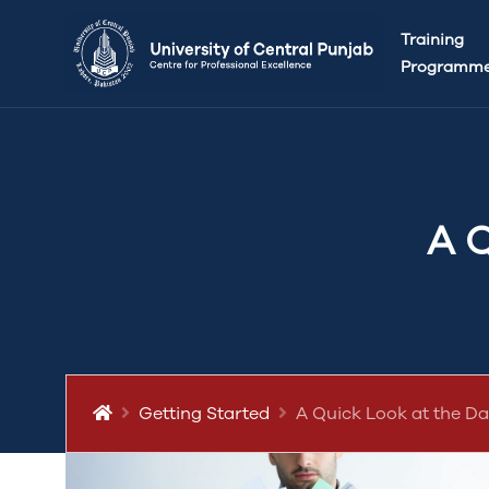
Training
Programm
A 
Getting Started
A Quick Look at the D