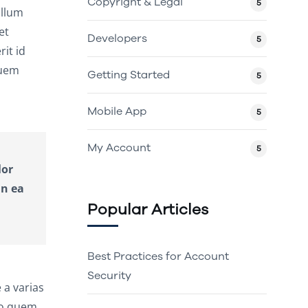
Copyright & Legal
5
illum
et
Developers
5
it id
quem
Getting Started
5
Mobile App
5
My Account
5
lor
in ea
Popular Articles
Best Practices for Account
Security
 a varias
uo quem