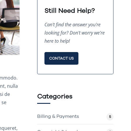
Still Need Help?
Can't find the answer you're
looking for? Don't worry we're
here to help!
CONTACT US
commodo.
t, nulla
si de
Categories
 se
Billing & Payments
5
nqueret,