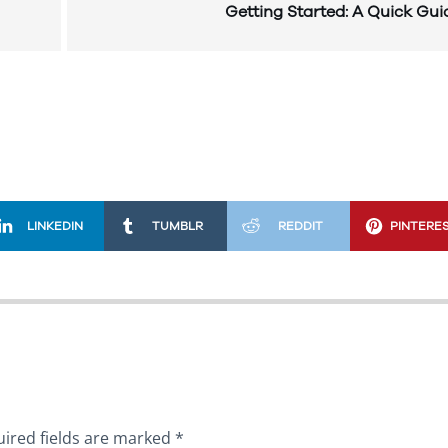
Getting Started: A Quick Gui
LINKEDIN
TUMBLR
REDDIT
PINTERE
ired fields are marked
*