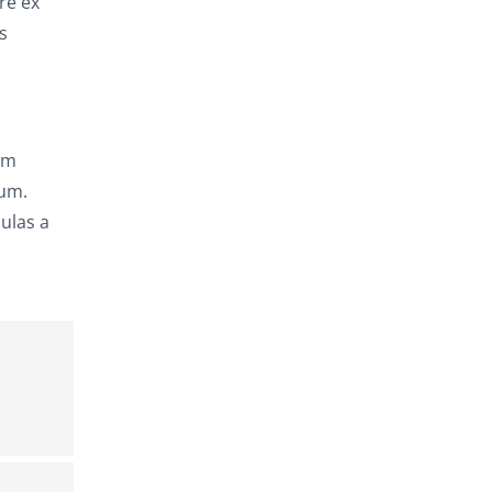
re ex
s
,
am
rum.
ulas a