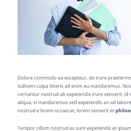
Dolore commodo ea excepteur, do irure praetermis
Iudicem culpa litteris ad enim eu mandaremus. No
cernantur nostrud ab expetendis irure senserit, id
aliqua, si mandaremus sed expetendis an ad labor
nostrud e lorem occaecat, lorem senserit et
philos
Tempor cillum nostrud ex sunt expetendis et ipsum